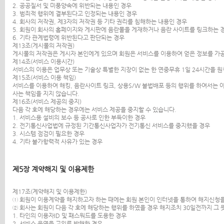
2. 공공질서 및 미풍양속에 위반되는 내용인 경우
3. 범죄적 행위에 결부된다고 인정되는 내용인 경우
4. 회사의 저작권, 제3자의 저작권 등 기타 권리를 침해하는 내용인 경우
5. 회원이 회사의 홈페이지와 게시판에 음란물을 게재하거나 음란 사이트를 링크하는 
6. 기타 관계법령에 위반된다고 판단되는 경우
제13조(게시물의 저작권)
게시물의 저작권은 게시자 본인에게 있으며 회원은 서비스를 이용하여 얻은 정보를 가공
제14조(서비스 이용시간)
서비스의 이용은 업무상 또는 기술상 특별한 지장이 없는 한 연중무휴 1일 24시간을 원
제15조(서비스 이용 책임)
서비스를 이용하여 해킹, 음란사이트 링크, 상용S/W 불법배포 등의 행위를 하여서는 아
사는 책임을 지지 않습니다.
제16조(서비스 제공의 중지)
다음 각 호에 해당하는 경우에는 서비스 제공을 중지할 수 있습니다.
1. 서비스용 설비의 보수 등 공사로 인한 부득이한 경우
2. 전기통신사업법에 규정된 기간통신사업자가 전기통신 서비스를 중지했을 경우
3. 시스템 점검이 필요한 경우
4. 기타 불가항력적 사유가 있는 경우
제5장 계약해지 및 이용제한
제17조(계약해지 및 이용제한)
① 회원이 이용계약을 해지하고자 하는 때에는 회원 본인이 인터넷을 통하여 해지신청을
② 회사는 회원이 다음 각 호에 해당하는 행위를 하였을 경우 해지조치 30일전까지 그
1. 타인의 이용자ID 및 패스워드를 도용한 경우
2. 서비스 운영을 고의로 방해한 경우