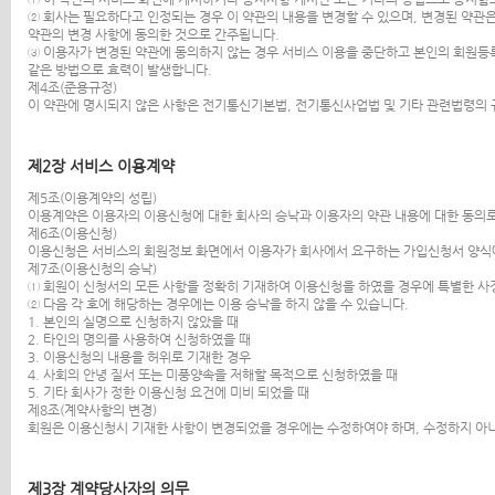
② 회사는 필요하다고 인정되는 경우 이 약관의 내용을 변경할 수 있으며, 변경된 약관
약관의 변경 사항에 동의한 것으로 간주됩니다.
③ 이용자가 변경된 약관에 동의하지 않는 경우 서비스 이용을 중단하고 본인의 회원등
같은 방법으로 효력이 발생합니다.
제4조(준용규정)
이 약관에 명시되지 않은 사항은 전기통신기본법, 전기통신사업법 및 기타 관련법령의
제2장 서비스 이용계약
제5조(이용계약의 성립)
이용계약은 이용자의 이용신청에 대한 회사의 승낙과 이용자의 약관 내용에 대한 동의
제6조(이용신청)
이용신청은 서비스의 회원정보 화면에서 이용자가 회사에서 요구하는 가입신청서 양식
제7조(이용신청의 승낙)
① 회원이 신청서의 모든 사항을 정확히 기재하여 이용신청을 하였을 경우에 특별한 사
② 다음 각 호에 해당하는 경우에는 이용 승낙을 하지 않을 수 있습니다.
1. 본인의 실명으로 신청하지 않았을 때
2. 타인의 명의를 사용하여 신청하였을 때
3. 이용신청의 내용을 허위로 기재한 경우
4. 사회의 안녕 질서 또는 미풍양속을 저해할 목적으로 신청하였을 때
5. 기타 회사가 정한 이용신청 요건에 미비 되었을 때
제8조(계약사항의 변경)
회원은 이용신청시 기재한 사항이 변경되었을 경우에는 수정하여야 하며, 수정하지 아
제3장 계약당사자의 의무