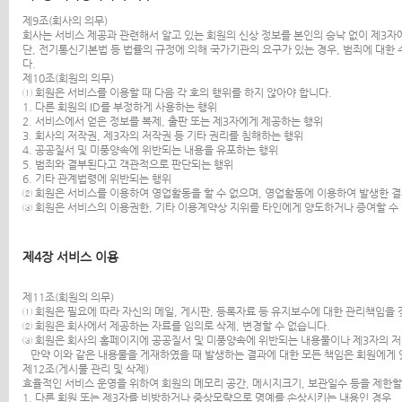
제9조(회사의 의무)
회사는 서비스 제공과 관련해서 알고 있는 회원의 신상 정보를 본인의 승낙 없이 제3
단, 전기통신기본법 등 법률의 규정에 의해 국가기관의 요구가 있는 경우, 범죄에 대한
다.
제10조(회원의 의무)
① 회원은 서비스를 이용할 때 다음 각 호의 행위를 하지 않아야 합니다.
1. 다른 회원의 ID를 부정하게 사용하는 행위
2. 서비스에서 얻은 정보를 복제, 출판 또는 제3자에게 제공하는 행위
3. 회사의 저작권, 제3자의 저작권 등 기타 권리를 침해하는 행위
4. 공공질서 및 미풍양속에 위반되는 내용을 유포하는 행위
5. 범죄와 결부된다고 객관적으로 판단되는 행위
6. 기타 관계법령에 위반되는 행위
② 회원은 서비스를 이용하여 영업활동을 할 수 없으며, 영업활동에 이용하여 발생한 결
③ 회원은 서비스의 이용권한, 기타 이용계약상 지위를 타인에게 양도하거나 증여할 수 
제4장 서비스 이용
제11조(회원의 의무)
① 회원은 필요에 따라 자신의 메일, 게시판, 등록자료 등 유지보수에 대한 관리책임을
② 회원은 회사에서 제공하는 자료를 임의로 삭제, 변경할 수 없습니다.
③ 회원은 회사의 홈페이지에 공공질서 및 미풍양속에 위반되는 내용물이나 제3자의 저
만약 이와 같은 내용물을 게재하였을 때 발생하는 결과에 대한 모든 책임은 회원에게
제12조(게시물 관리 및 삭제)
효율적인 서비스 운영을 위하여 회원의 메모리 공간, 메시지크기, 보관일수 등을 제한할
1. 다른 회원 또는 제3자를 비방하거나 중상모략으로 명예를 손상시키는 내용인 경우