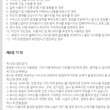
3. 허위로 가입 신청을 한 경우
4. 같은 사용자가 다른 ID로 이중 등록을 한 경우
5. 공공질서 및 미풍양속에 저해되는 내용을 유포시킨 경우
6. 타인의 명예를 손상시키거나 불이익을 주는 행위를 한 경우
7. 서비스의 안정적 운영을 방해할 목적으로 다량의 정보를 전송하거나 광고성 정보를
8. 정보통신설비의 오작동이나 정보 등의 파괴를 유발시키는 컴퓨터바이러스 프로그램
9. 회사 또는 다른 회원이나 제3자의 지적재산권을 침해하는 경우
10. 타인의 개인정보, 이용자ID 및 패스워드를 부정하게 사용하는 경우
11. 회원이 자신의 홈페이지나 게시판 등에 음란물을 게재하거나 음란 사이트를 링크
12. 기타 관련법령에 위반된다고 판단되는 경우
제6장 기 타
제18조(양도금지)
회원은 서비스의 이용권한, 기타 이용계약상의 지위를 타인에게 양도, 증여할 수 없으며,
제19조(손해배상)
회사는 무료로 제공되는 서비스와 관련하여 회원에게 어떠한 손해가 발생하더라도 동 손
제20조(면책 조항)
① 회사는 천재지변, 전쟁 또는 기타 이에 준하는 불가항력으로 인하여 서비스를 제공할
② 회사는 서비스용 설비의 보수, 교체, 정기점검, 공사 등 부득이한 사유로 발생한 손
③ 회사는 회원의 귀책사유로 인한 서비스이용의 장애에 대하여 책임을 지지 않습니다.
④ 회사는 회원이 서비스를 이용하여 기대하는 이익이나 서비스를 통하여 얻는 자료로 
⑤ 회사는 회원이 서비스에 게재한 정보, 자료, 사실의 신뢰도, 정확성 등의 내용에 관
제21조(관할법원)
서비스 이용으로 발생한 분쟁에 대해 소송이 제기 될 경우 회사의 소재지를 관할하는 