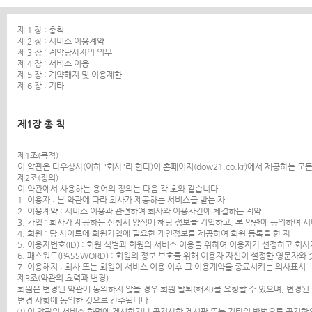
제 1 장 : 총칙
제 2 장 : 서비스 이용계약
제 3 장 : 계약당사자의 의무
제 4 장 : 서비스 이용
제 5 장 : 계약해지 및 이용제한
제 6 장 : 기타
제1장 총 칙
제1조(목적)
이 약관은 다우상사(이하 "회사"라 한다)이 홈페이지(dow21.co.kr)에서 제공하는
제2조(정의)
이 약관에서 사용하는 용어의 정의는 다음 각 호와 같습니다.
1. 이용자 : 본 약관에 따라 회사가 제공하는 서비스를 받는 자
2. 이용계약 : 서비스 이용과 관련하여 회사와 이용자간에 체결하는 계약
3. 가입 : 회사가 제공하는 신청서 양식에 해당 정보를 기입하고, 본 약관에 동의하여
4. 회원 : 당 사이트에 회원가입에 필요한 개인정보를 제공하여 회원 등록을 한 자
5. 이용자번호(ID) : 회원 식별과 회원의 서비스 이용을 위하여 이용자가 선정하고 회
6. 패스워드(PASSWORD) : 회원의 정보 보호를 위해 이용자 자신이 설정한 영문자와
7. 이용해지 : 회사 또는 회원이 서비스 이용 이후 그 이용계약을 종료시키는 의사표시
제3조(약관의 효력과 변경)
회원은 변경된 약관에 동의하지 않을 경우 회원 탈퇴(해지)를 요청할 수 있으며, 변경
변경 사항에 동의한 것으로 간주됩니다
① 이 약관의 서비스 화면에 게시하거나 공지사항 게시판 또는 기타의 방법으로 공지